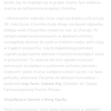
dowie się, że znajduje się w grupie ryzyka, tym większa
szansa na zatrzymanie progresji choroby.
–
Stłuszczenie wątroby coraz częściej dotyka osób już po
38. roku życia. Choroba może długo nie dawać objawów,
dlatego wielu Pacjentów nawet nie wie, że choruje. W
ramach badań przesiewowych w aptekach chcemy
szczególnie dotrzeć do osób w średnim wieku, które żyją
w ciągłym pośpiechu, często bagatelizują pierwsze
sygnały pogorszenia zdrowia i rzadziej korzystają z wizyt
w przychodni. To właśnie dla nich apteka może być
pierwszym kontaktem z systemem ochrony zdrowia –
miejscem, gdzie można wstępnie ocenić ryzyko i w razie
potrzeby skierować Pacjenta do dalszych konsultacji
–
podkreśla
mgr farm. Izabela Baj
, Dyrektor ds. Opieki
Farmaceutycznej Gemini Polska.
Współpraca Gemini z firmą Opella
Testy przesiewowe, które będą realizowane w aptekach