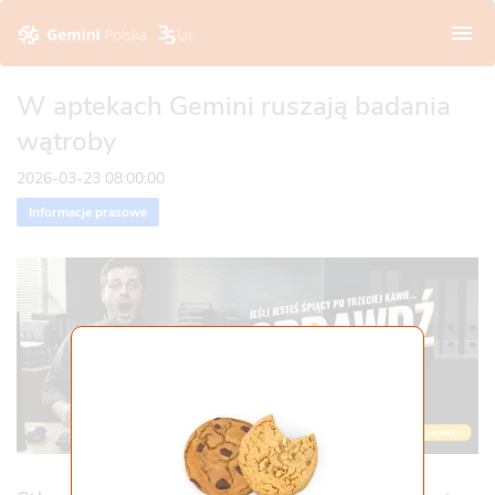
O nas
W aptekach Gemini ruszają badania
wątroby
Wizja i wartości
Apteki stacjonarne
2026-03-23 08:00:00
Historia
Platforma zdrowia Gemini.pl
Informacje prasowe
Zarząd
Dla pacjenta
Opieka farmaceutyczna
Franczyza
Kariera
Media
Aktualności
Kontakt